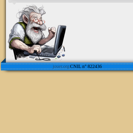
jouer.org
CNIL n° 822436