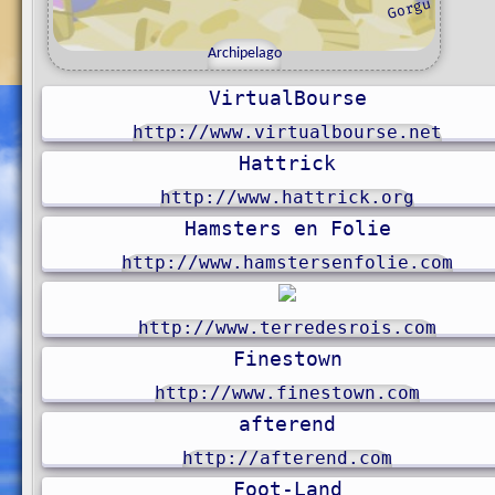
u
g
o
r
g
Archipelago
VirtualBourse
http://www.virtualbourse.net
Hattrick
http://www.hattrick.org
Hamsters en Folie
http://www.hamstersenfolie.com
http://www.terredesrois.com
Finestown
http://www.finestown.com
afterend
http://afterend.com
Foot-Land