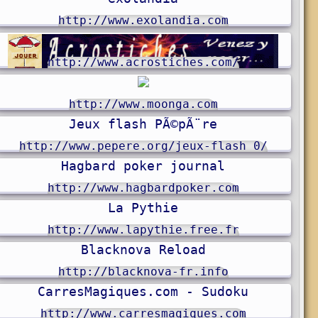
http://www.exolandia.com
http://www.acrostiches.com/
http://www.moonga.com
Jeux flash PÃ©pÃ¨re
http://www.pepere.org/jeux-flash_0/
Hagbard poker journal
http://www.hagbardpoker.com
La Pythie
http://www.lapythie.free.fr
r en ligne
Blacknova Reload
http://blacknova-fr.info
CarresMagiques.com - Sudoku
http://www.carresmagiques.com