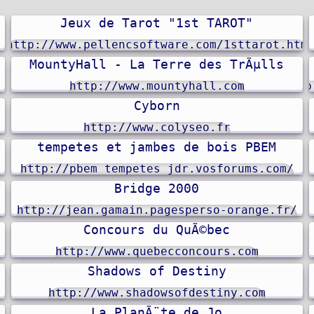
Jeux de Tarot "1st TAROT"
http://www.pellencsoftware.com/1sttarot.htm
MountyHall - La Terre des TrÃµlls
http://www.mountyhall.com
http
Cyborn
http://www.colyseo.fr
tempetes et jambes de bois PBEM
http://pbem_tempetes_jdr.vosforums.com/
Bridge 2000
http://jean.gamain.pagesperso-orange.fr/
Concours du QuÃ©bec
http://www.quebecconcours.com
Shadows of Destiny
http://www.shadowsofdestiny.com
La PlanÃ¨te de Jo