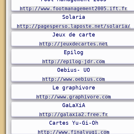
http://www.footmanagement2005.ift.fr
Solaria
http://pagesperso.laposte.net/solaria/
Jeux de carte
http://jeuxdecartes.net
Epilog
http://epilog-jdr.com
Oebius- UO
http://www.oebius.com
Le graphivore
http://www.graphivore.com
GaLaXiA
comparati
http://galaxia2.free.fr
Cartes Yu-Gi-Oh
http://www.finalyugi.com