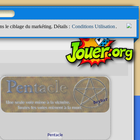
ns le ciblage du markéting. Détails :
Conditions Utilisation
.
r
B
a
y
b
a
Pentacle
b