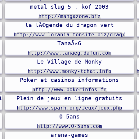
metal slug 5 , kof 2003
http://mangazone.biz
la lÃ©gende du dragon vert
http://www.lorania.tonsite.biz/drag/
TanaÃ«G
http://www.tanaeg.dafun.com
Le Village de Monky
http://www.monky-tchat.info
Poker et casinos informations
http://www.pokerinfos.fr
ion
Plein de jeux en ligne gratuits
http://www.sparh.org/Jeux/jeux.php
0-5ans
http://www.0-5ans.com
arena-games