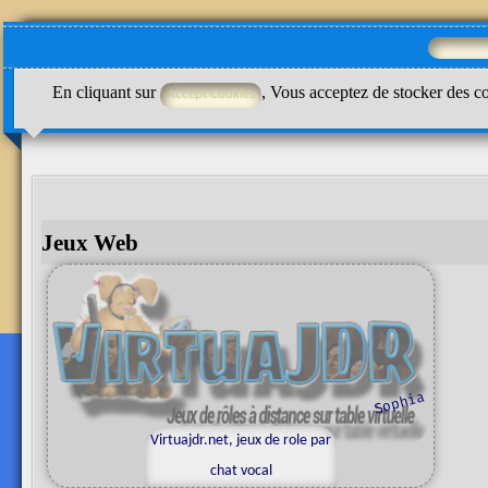
En cliquant sur
, Vous acceptez de stocker des co
Jeux Web
a
s
o
p
h
i
Virtuajdr.net, jeux de role par
chat vocal