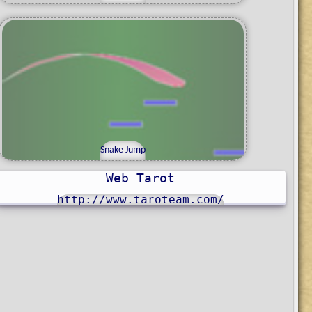
Snake Jump
Web Tarot
http://www.taroteam.com/
d
M
a
n
f
r
e