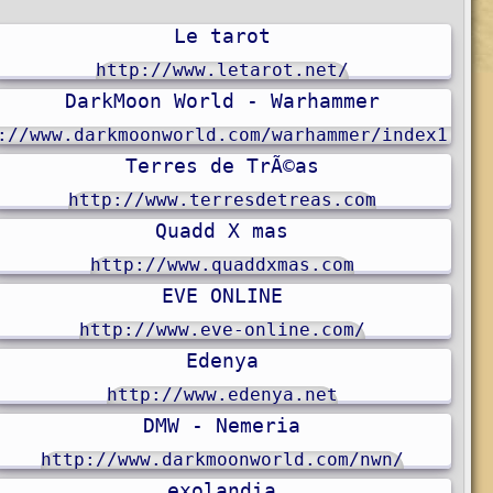
Le tarot
http://www.letarot.net/
DarkMoon World - Warhammer
://www.darkmoonworld.com/warhammer/index1.php
Terres de TrÃ©as
http://www.terresdetreas.com
Quadd X mas
http://www.quaddxmas.com
EVE ONLINE
http://www.eve-online.com/
Edenya
http://www.edenya.net
DMW - Nemeria
http://www.darkmoonworld.com/nwn/
exolandia