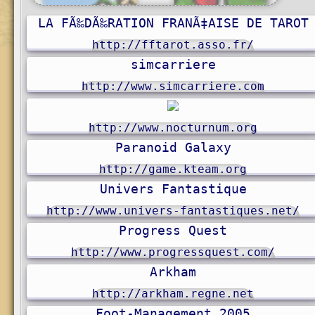
LA FÃ‰DÃ‰RATION FRANÃ‡AISE DE TAROT
http://fftarot.asso.fr/
simcarriere
d
M
a
n
f
r
e
http://www.simcarriere.com
http://www.nocturnum.org
Paranoid Galaxy
http://game.kteam.org
Univers Fantastique
http://www.univers-fantastiques.net/
Progress Quest
http://www.progressquest.com/
Arkham
http://arkham.regne.net
Foot-Management 2005