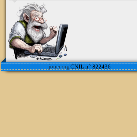
jouer.org
CNIL n° 822436