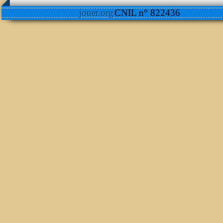
jouer.org
CNIL n° 822436